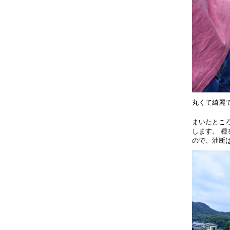
丸くて綺麗
まいたとこ
します。 
ので、油断