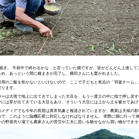
00過ぎ。 午前中で終わるかな…と言っていた畑ですが、皆がどんどん上達して
ため、あっという間に種まきが完了し、横田さんにも驚かれました。
昼用のご飯を炊かないといけないので、ここで子どもと有志の「羽釜チーム」
戻ります。
バーは大雨で地上に出てきてしまった大豆を、もう一度土の中に指で押し戻す
中には芽が出てきている大豆もあり、そういう大豆には上から土を被せてあげ
のメディアでも今年の長雨は異常気象と報道されていますが、農業は天候の影
ので、このように臨機応変に対応しなければなりません。 実際に畑に行って
ーの野菜売り場でも農家さんの苦労や工夫に思いを馳せながら買い物ができそ