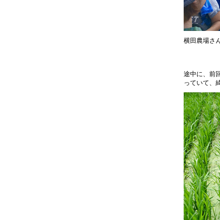
横田農場さ
途中に、前
っていて、