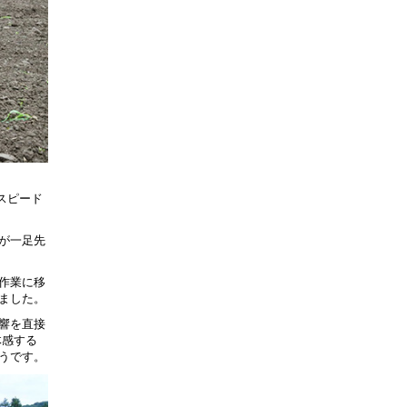
スピード
が一足先
作業に移
ました。
響を直接
体感する
うです。