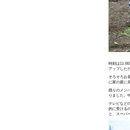
時刻は11:
アップした
そろそろお
に家の庭に
残りのメン
りました。
テレビなど
的に受ける
と、スーパ