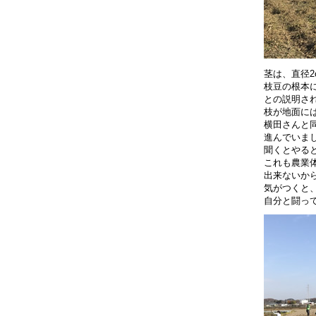
茎は、直径2
枝豆の根本
との説明さ
枝が地面に
横田さんと
進んでいま
聞くとやる
これも農業
出来ないか
気がつくと
自分と闘っ