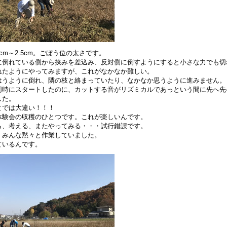
cm～2.5cm。ごぼう位の太さです。
に倒れている側から挟みを差込み、反対側に倒すようにすると小さな力でも切
れたようにやってみますが、これがなかなか難しい。
はうように倒れ、隣の枝と絡まっていたり、なかなか思うように進みません。
同時にスタートしたのに、カットする音がリズミカルであっという間に先へ先
した。
とでは大違い！！！
体験会の収穫のひとつです。これが楽しいんです。
ら、考える、またやってみる・・・試行錯誤です。
、みんな黙々と作業していました。
ているんです。