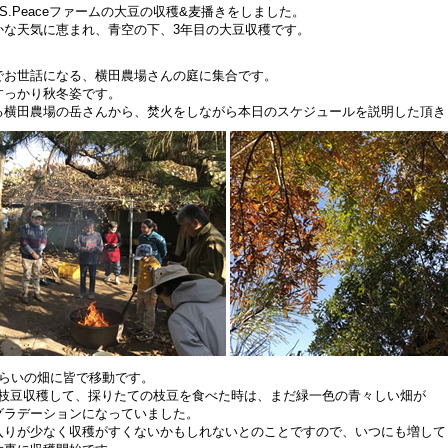
）US.Peaceファームの大豆の収穫&麦播きをしました。
かな天気に恵まれ、青空の下、3年目の大豆収穫です。
でお世話になる、横田農場さんの庭に集合です。
すっかり秋冬姿です。
る横田農場の岳さんから、焚火をしながら本日のスケジュールを説明した頂き
くらいの畑に皆で移動です。
土）枝豆収穫して、採りたての枝豆を食べた時は、まだ緑一色の青々しい畑が
グラデーションになっていました。
入りが少なく収穫がすくないかもしれないとのことですので、いつにも増して