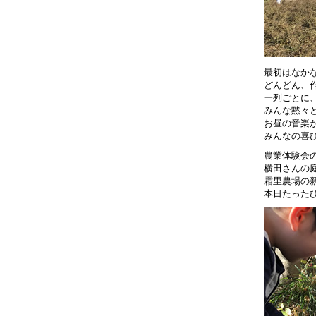
最初はなか
どんどん、
一列ごとに
みんな黙々
お昼の音楽
みんなの喜
農業体験会
横田さんの
霜里農場の
本日たった