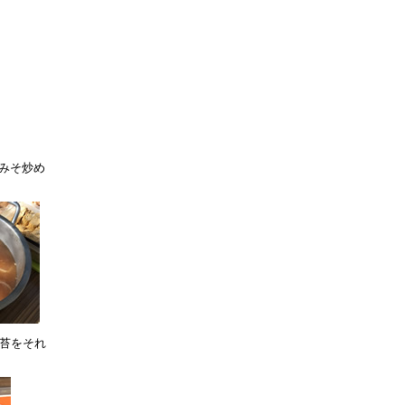
みそ炒め
海苔をそれ