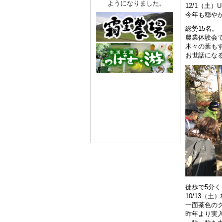
ようになりました。
12/1（土
今年も穏や
総勢15名。
農業体験会
木々の葉も
お世話にな
徒歩で5分
10/13（
一面茶色の
昨年より実