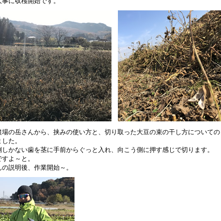
大事に収穫開始です。
農場の岳さんから、挟みの使い方と、切り取った大豆の束の干し方についての
ました。
側しかない歯を茎に手前からぐっと入れ、向こう側に押す感じで切ります。
ですよ～と。
んの説明後、作業開始～。