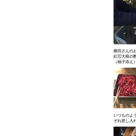
横田さんの
紅芯大根の
（柚子添え
いつものよ
ぞれ差し入