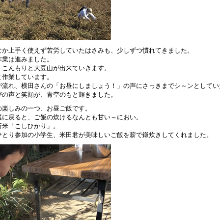
なか上手く使えず苦労していたはさみも、少しずつ慣れてきました。
作業は進みました。
、こんもりと大豆山が出来ていきます。
と作業しています。
が流れ、横田さんの「お昼にしましょう！」の声にさっきまでシ～ンとしてい
びの声と笑顔が、青空のもと輝きました。
の楽しみの一つ、お昼ご飯です。
庭に戻ると、ご飯の炊けるなんとも甘い～におい。
新米「こしひかり」。
ひとり参加の小学生、米田君が美味しいご飯を薪で鎌炊きしてくれました。