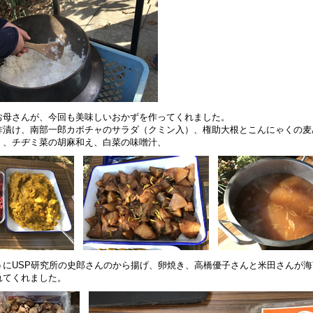
お母さんが、今回も美味しいおかずを作ってくれました。
酢漬け、南部一郎カボチャのサラダ（クミン入）、権助大根とこんにゃくの麦
）、チヂミ菜の胡麻和え、白菜の味噌汁、
うにUSP研究所の史郎さんのから揚げ、卵焼き、高橋優子さんと米田さんが
れてくれました。