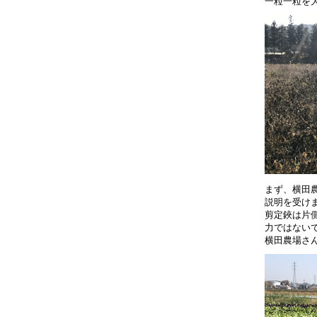
一粒一粒を
まず、横田
説明を受け
剪定鋏は片
力ではない
横田農場さ